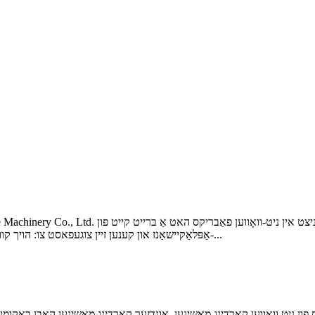
אַפּלאַקיישאַנז און קענען זיין צוגעפאסט צו: הויך קוואַליטעט מאַטראַס, דרויסנדיק מעבל, אַלט מענטש און קינדס-...