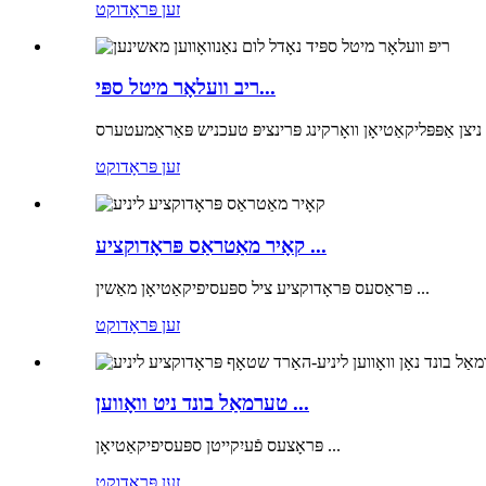
זען פּראָדוקט
ריב וועלאָר מיטל ספּי...
ניצן אַפּפּליקאַטיאָן וואָרקינג פּרינציפּ טעכניש פּאַראַמעטערס
זען פּראָדוקט
קאָיר מאַטראַס פּראָדוקציע ...
פּראַסעס פּראָדוקציע ציל ספּעסיפיקאַטיאָן מאַשין ...
זען פּראָדוקט
טערמאַל בונד ניט וואָווען ...
פּראָצעס פֿעיִקייטן ספּעסיפיקאַטיאָן ...
זען פּראָדוקט