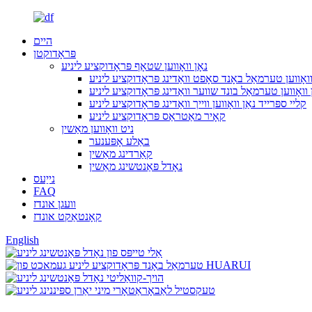
היים
פּראָדוקטן
נאָן וואָווען שטאָף פּראָדוקציע ליניע
וואָווען טערמאַל באָנד סאָפט וואַדינג פּראָדוקציע ליניע
ן וואָווען טערמאַל בונד שווער וואַדינג פּראָדוקציע ליניע
קליי ספּרייד נאַן וואָווען ווייך וואַדינג פּראָדוקציע ליניע
קאָיר מאַטראַס פּראָדוקציע ליניע
ניט וואָווען מאַשין
באַלע אָפּענער
קאַרדינג מאַשין
נאָדל פּאַנטשינג מאַשין
נייַעס
FAQ
וועגן אונדז
קאָנטאַקט אונדז
English