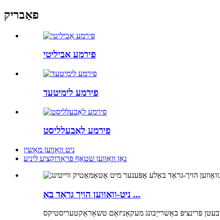
פאַבריק
פירמע אַביליטי
פירמע לימיטעד
פירמע לאַבעלליסט
ניט וואָווען מאַשין
נאָן וואָווען שטאָף פּראָדוקציע ליניע
ניט-וואָווען הויך גראַד באַ ...
רבעטן פּרינציפּ באַשרייַבונג מעקאַניזאַם טשאַראַקטעריסטיקס