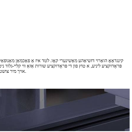
קינגדאַאָ הואַרוי דזשיאַהע מאַשינערי קאָו. לטד איז אַ פאַכמאַן מאַנופ
אויך מיר צושטעלן פֿאַרבונדענע קאָלדרע מאַשין, מעדיציניש וואַטע מאַשין און ספּיננינג מאשינען, קיין אָנפרעג פון טעקסטיל מאַשין אָדער פּרייַז זענען וואָרמלי באַגריסן.