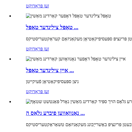
זען פּראָדוקט
טאָפּל צילינדער טאָפּל ...
ן פּרינציפּ ספּעסיפיקאַטיאָן מעקאַניזאַם קעראַקטעריסטיקס
זען פּראָדוקט
איין צילינדער טאָפּל ...
ניצן ספּעסיפיקאַטיאָן פֿעיִקייטן
זען פּראָדוקט
נאָנוואָווען פיברע גלאַס ה ...
רבעטן פּרינציפּ באַשרייַבונג מעקאַניזאַם טשאַראַקטעריסטיקס