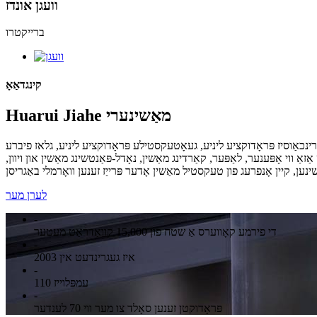
וועגן אונדז
ברייקטרו
קינגדאַאָ
Huarui Jiahe מאַשינערי
רינכאַוסיז פּראָדוקציע ליניע, געאָטעקסטילע פּראָדוקציע ליניע, גלאז פיברע
לוד ניט-גלוד וואַטע פּראָדוקציע שורה און מער ווי 20 מינים פון שטיין-אַליין ויסריכט אַזאַ ווי אָפּענער, לאַפּער, קאַרדינג מאַשין, נאָדל-פּאַנטשינג מאַשין און ויוון,
לערן מער
-
די פירמע קאָווערס אַ שטח פון 15,000 קוואַדראַט מעטער
-
איז געגרינדעט אין 2003
-
110 עמפּלוייז
-
פּראָדוקטן זענען סאָלד צו מער ווי 70 לענדער