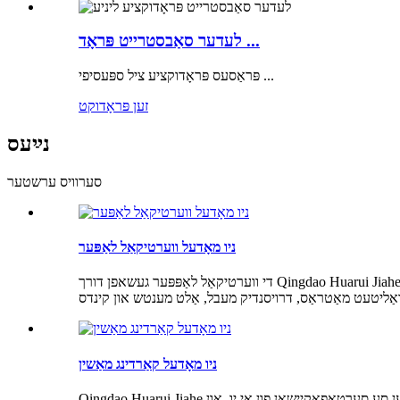
לעדער סאַבסטרייט פּראָד ...
פּראַסעס פּראָדוקציע ציל ספּעסיפי ...
זען פּראָדוקט
נײַעס
סערוויס ערשטער
ניו מאָדעל ווערטיקאַל לאַפּער
די ווערטיקאַל לאַפּפּער געשאפן דורך Qingdao Huarui Jiahe Machinery Co., Ltd. האט אַ הויך שעם אין די אינדוסטריע. די ווערטיקאַל לאַפּפּער געניצט אין ניט-וואָווען פאַבריקס האט אַ ברייט קייט פון
ניו מאָדעל קאַרדינג מאַשין
Qingdao Huarui Jiahe מאַשינערי קאָו, לטד איז פאַכמאַן פּראָדוצירן פֿאַר פאַרשידן טייפּס פון ניט וואָווען קאַרדינג מאשינען. אונדזער קאַרדינג מאשינען האָבן באקומען סע סערטאַפאַקיישאַן פון אי.יו. און