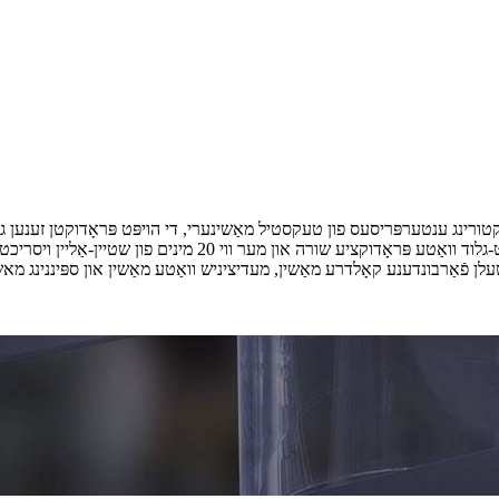
אַקטורינג ענטערפּריסעס פון טעקסטיל מאַשינערי, די הויפּט פּראָדוקטן זענען ג
פּראָדוקציע ליניע, א טוץ פון די פּראָדוקציע שורות אַזאַ ווי קליי-ג