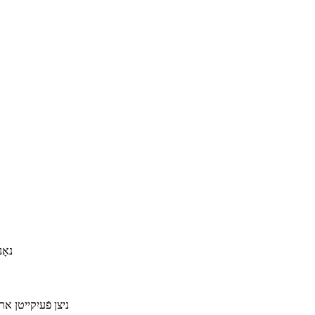
ניצן פֿעיִקייטן א