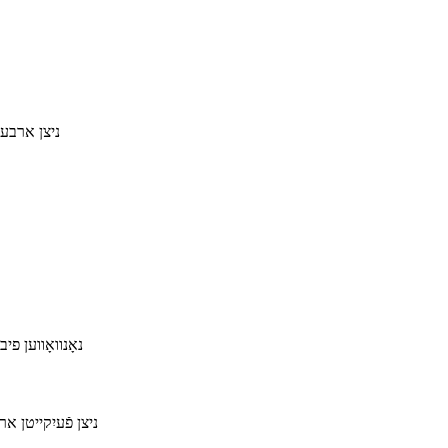
ניצן ארבעט
ניצן פֿעיִקייטן א