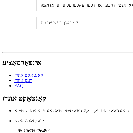
ווי וועגן די שיפּינג פיז?
אינפֿאָרמאַציע
קאָנטאַקט אונדז
וועגן אונדז
FAQ
קאָנטאַקט אונדז
ון, הואַנגדאַאָ דיסטריקט, קינגדאַאָ סיטי, שאַנדאָנג פּראַווינס, טשיינאַ
רופן אונדז איצט:
+86 13605326483