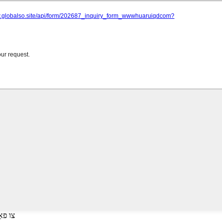
דריקן אַרייַן צו זו