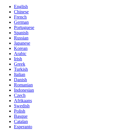
English
Chinese
French
German
Portuguese
Spanish
Russian
Japanese
Korean
Arabic
Irish
Greek
Turkish
Italian
Danish
Romanian
Indonesian
Czech
Afrikaans
Swedish
Polish
Basque
Catalan
Esperanto