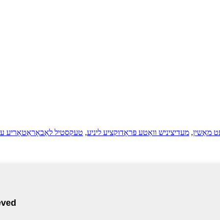
עט מאַשין
,
מעדיציניש וואַטע פּראָדוקציע ליניע
,
טעקסטיל לאַבאָראַטאָריע עק