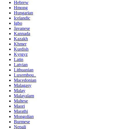
Hebrew
Hmong
Hungarian
Icelandic
Igbo
Javanese
Kannada
Kazakh
Khmer
Kurdish
Kyrgyz
Latin
Latvian
Lithuanian
Luxembou..
Macedonian
Malagasy
Malay
Malayalam
Maltese
Maori
Marathi
Mongolian
Burmese
Nepali