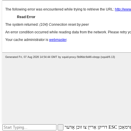
כן אָדער ESC צו פאַרמאַכן