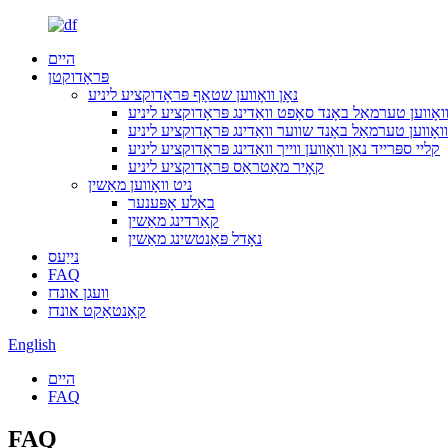
היים
פּראָדוקטן
נאָן וואָווען שטאָף פּראָדוקציע ליניע
וואָווען טערמאַל באָנד סאָפט וואַדינג פּראָדוקציע ליניע
וואָווען טערמאַל באָנד שווער וואַדינג פּראָדוקציע ליניע
קליי ספּרייד נאַן וואָווען ווייך וואַדינג פּראָדוקציע ליניע
קאָיר מאַטראַס פּראָדוקציע ליניע
ניט וואָווען מאַשין
באַלע אָפּענער
קאַרדינג מאַשין
נאָדל פּאַנטשינג מאַשין
נייַעס
FAQ
וועגן אונדז
קאָנטאַקט אונדז
English
היים
FAQ
FAQ