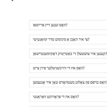
וואָס זענען דיין פּרייסאַז?
צי איר האָבן אַ מינימום סדר קוואַנטיטי?
קענען איר צושטעלן די באַטייַטיק דאַקיומענטיישאַן?
וואָס איז די דורכשניטלעך פירן צייט?
ג מעטהאָדס טאָן איר אָננעמען?
וואָס איז די פּראָדוקט וואָראַנטי?