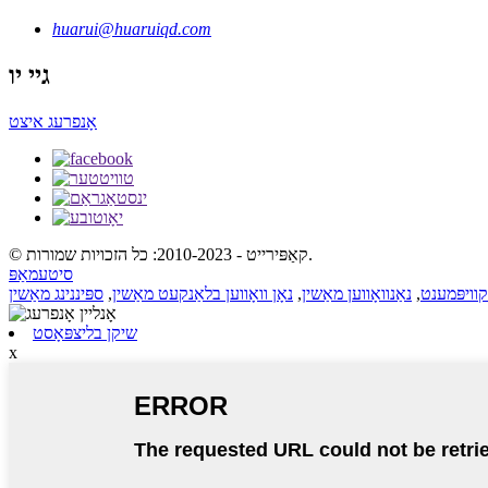
huarui@huaruiqd.com
גיי יו
אָנפרעג איצט
© קאַפּירייט - 2010-2023: כל הזכויות שמורות.
סיטעמאַפּ
וויפּמענט
,
נאַנוואָווען מאַשין
,
נאָן וואָווען בלאַנקעט מאַשין
,
ספּיננינג מאַשין
שיקן בליצפּאָסט
x