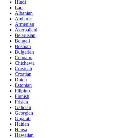
Hindi
Lao
Albanian
Amharic
Armenian
Azerbaijani
Belarusian
Bengali
Bosnian
Bulgarian
Cebuano
Chichewa
Corsican
Croatian
Dutch
Estonian
Filipino
Finnish
Frisian
Galician
Georgian
Gujarati
Haitian
Hausa
Hawaiian