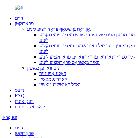
היים
פּראָדוקטן
נאָן וואָווען שטאָף פּראָדוקציע ליניע
נאָן וואָווען טערמאַל באָנד סאָפט וואַדינג פּראָדוקציע
ליניע
נאָן וואָווען טערמאַל באָנד שווער וואַדינג פּראָדוקציע
ליניע
קליי ספּרייד נאַן וואָווען ווייך וואַדינג פּראָדוקציע ליניע
קאָיר מאַטראַס פּראָדוקציע ליניע
ניט וואָווען מאַשין
באַלע אָפּענער
קאַרדינג מאַשין
נאָדל פּאַנטשינג מאַשין
נייַעס
FAQ
וועגן אונדז
קאָנטאַקט אונדז
English
היים
פּראָדוקטן