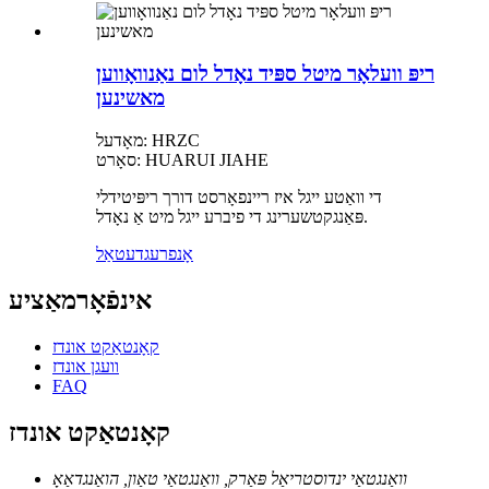
ריפּ וועלאָר מיטל ספּיד נאָדל לום נאַנוואָווען
מאשינען
מאָדעל: HRZC
סאָרט: HUARUI JIAHE
די וואַטע ייגל איז ריינפאָרסט דורך ריפּיטידלי
פּאַנגקטשערינג די פיברע ייגל מיט אַ נאָדל.
אָנפרעג
דעטאַל
אינפֿאָרמאַציע
קאָנטאַקט אונדז
וועגן אונדז
FAQ
קאָנטאַקט אונדז
וואַנגטאַי ינדוסטריאַל פּאַרק, וואַנגטאַי טאַון, הואַנגדאַאָ