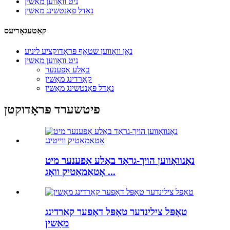
ניט וואָווען מאַשין
נאָדל פּאַנטשינג מאַשין
קאַטעגאָריעס
נאָן וואָווען שטאָף פּראָדוקציע ליניע
ניט וואָווען מאַשין
באַלע אָפּענער
קאַרדינג מאַשין
נאָדל פּאַנטשינג מאַשין
פיטשערד פּראָדוקטן
נאָנוואָווען הויך-גראַד באַלע אָפּענער מיט
אָטאַמאַטיק וואָג ...
טאָפּל צילינדער טאָפּל דאָפער קאַרדינג
מאַשין