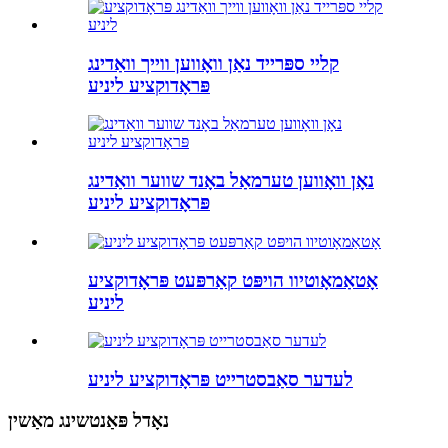
קליי ספּרייד נאַן וואָווען ווייך וואַדינג
פּראָדוקציע ליניע
נאָן וואָווען טערמאַל באָנד שווער וואַדינג
פּראָדוקציע ליניע
אָטאַמאָוטיוו הויפּט קאַרפּעט פּראָדוקציע
ליניע
לעדער סאַבסטרייט פּראָדוקציע ליניע
נאָדל פּאַנטשינג מאַשין