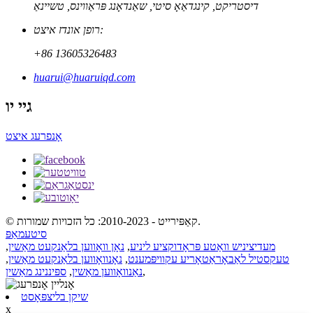
דיסטריקט, קינגדאַאָ סיטי, שאַנדאָנג פּראַווינס, טשיינאַ
רופן אונדז איצט:
+86 13605326483
huarui@huaruiqd.com
גיי יו
אָנפרעג איצט
© קאַפּירייט - 2010-2023: כל הזכויות שמורות.
סיטעמאַפּ
מעדיציניש וואַטע פּראָדוקציע ליניע
,
נאָן וואָווען בלאַנקעט מאַשין
,
טעקסטיל לאַבאָראַטאָריע עקוויפּמענט
,
נאָנוואָווען בלאַנקעט מאַשין
,
,
נאַנוואָווען מאַשין
,
ספּיננינג מאַשין
שיקן בליצפּאָסט
x