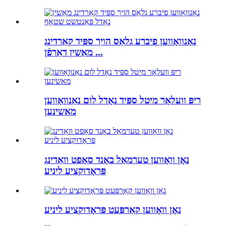
נאָנוואָווען פיברע גלאַס הויך ספּיד קאַרדינג
מאַשין דאַרפֿן ...
ריפּ וועלאָר מיטל ספּיד נאָדל לום נאַנוואָווען
מאשינען
נאָן וואָווען טערמאַל באָנד סאָפט וואַדינג
פּראָדוקציע ליניע
נאָן וואָווען קאַרפּעט פּראָדוקציע ליניע