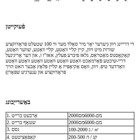
פֿעיִקייטן
די דרייינג ויוון (יעדער יאָר מיר סאָלד מער ווי 100 שטעלט פּראָדוקציע
שורות מיט ויוון, קיין קליי וואַטע, קליי וואַטע, שווער וואַטע,
קאָקאָסנוס מאַטראַס, גלאז פיברע פּעלץ, אאז"ו ו, און דער אָריגינעל
דריי-שיכטע פֿאַרמאַכט וואַטע וואַטע וואַטע וואַטע וואַטע וואַטע
וואַדדעד טיפּ. ויוון, וואָס אַקיאַפּייז אַ קליין פּלאַץ אָבער האט הויך
פּראָדוקציע און ענערגיע שפּאָרן)
באַשרייַבונג
2000מם-6000מם
1. אַרבעט ברייט
2000מם-6000מם
2. שטאָף ברייט
3. גסם
100-2000 ג / ㎡
200-500 קג / ה
4. קאַפּאַציטעט