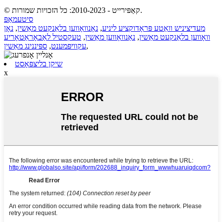
© קאַפּירייט - 2010-2023: כל הזכויות שמורות.
סיטעמאַפּ
מעדיציניש וואַטע פּראָדוקציע ליניע
,
נאָנוואָווען בלאַנקעט מאַשין
,
נאָן
וואָווען בלאַנקעט מאַשין
,
נאַנוואָווען מאַשין
,
טעקסטיל לאַבאָראַטאָריע
,
עקוויפּמענט
,
ספּיננינג מאַשין
שיקן בליצפּאָסט
x