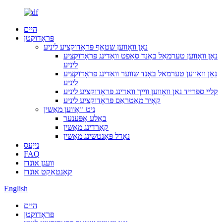
היים
פּראָדוקטן
נאָן וואָווען שטאָף פּראָדוקציע ליניע
נאָן וואָווען טערמאַל באָנד סאָפט וואַדינג פּראָדוקציע
ליניע
נאָן וואָווען טערמאַל באָנד שווער וואַדינג פּראָדוקציע
ליניע
קליי ספּרייד נאַן וואָווען ווייך וואַדינג פּראָדוקציע ליניע
קאָיר מאַטראַס פּראָדוקציע ליניע
ניט וואָווען מאַשין
באַלע אָפּענער
קאַרדינג מאַשין
נאָדל פּאַנטשינג מאַשין
נייַעס
FAQ
וועגן אונדז
קאָנטאַקט אונדז
English
היים
פּראָדוקטן