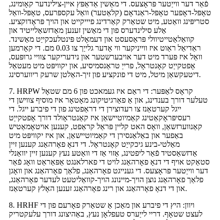
פֿאַר דער ווייַטער פּראָצעס. די מאַשין אַדאַפּץ איין-צילינדער קאָומינג,
טאָפּל-דאָפער טאָפּל-ראַנדאָם (קלאַטער) וואַל עקספּרעס, טאָפּל-וואַל
סטריפּינג וואַטע, מיט שטאַרק קאַרדינג פיייקייט און הויך פּראָדוקציע.
אַלע סילינדערס פון די מאַשין זענען מאַדזשאַלייטיד און
קוואַלאַטייטיוולי פּראַסעסט און דעמאָלט פּינטלעכקייַט מאַשינד.
ראַדיאַל ראַוט איז ווייניקער ווי אָדער גלייַך צו 0.03 מם. די קאָרמען
וואַל איז פּערד מיט דער אויבערשטער און נידעריקער צוויי גרופּעס,
אָפטקייַט קאָנטראָל, פרייַ טראַנסמיסיע, און יקוויפּט מיט מעטאַל
דיטעקשאַן מיטל, מיט די פונקציע פון ​​זיך-האַלטן שרעק ריווערסינג.
7. HRPW קראָס לאַפּער: די ראַם איז געמאכט פון 6 מם שטאָל
טעלער דורך בענדינג, און אַ פאַרגיטיקונג מאָטאָר איז מוסיף צווישן די
ייגל קערטאַנז צו רעדוצירן די דראַפטינג פון די פיברע ייגל. די
רעסיפּראָקאַטינג קאַמיוטיישאַן איז קאַנטראָולד דורך אָפטקייַט
קאַנווערזשאַן, וואָס האט קליין פּראַל קראַפט, קענען אויטאָמאַטיש
באַפער און באַלאַנסירן די קאַמיוטיישאַן, און איז יקוויפּט מיט
מאַלטי-בינע גיכקייַט קאָנטראָל. די דנאָ פאָרהאַנג קענען זיין
אַדזשאַסטיד פֿאַר ליפטינג, אַזוי אַז די וואַטע נעץ קענען זיין יוואַנלי
סטאַקט אויף די דנאָ פאָרהאַנג לויט די פארלאנגט אַפּאַראַט וואָג פֿאַר
דער ווייַטער פּראָצעס. די גענייגט פאָרהאַנג, פלאַך פאָרהאַנג און וואָגן
פלאַך פאָרהאַנג נוצן הויך-מיינונג הויך-קוואַליטעט לעדער פאָרהאַנג,
און די דנאָ פאָרהאַנג און רינג פאָרהאַנג זענען האָלץ קערטאַנז.
8. HRHF ויוון: היץ די פיברע און מאַכן אַ שטאַרק פאָרעם פון די
לעצט שטאָף. דריי לייַערס טעפלאָן נעץ, באַהיצונג דורך עלעקטריק