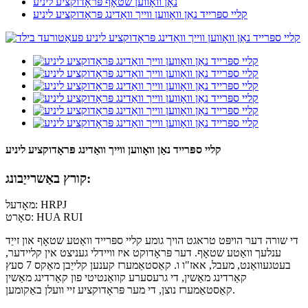
נאָן וואָווען שטאָף פּראָדוקציע ליניע
קליי ספּרייד נאַן וואָווען ווייך וואַדינג פּראָדוקציע ליניע
קליי ספּרייד נאַן וואָווען ווייך וואַדינג פּראָדוקציע ליניע
קורץ באַשרייַבונג:
מאָדעל: HRPJ
סאָרט: HUA RUI
די שורה דער הויפּט טראגט הויך גומע קליי ספּרייד וואַטע שטאָף און זייַד
ענלעך וואַטע שטאָף. דער פּראָדוקט איז וויידלי געניצט אין קליידער,
בעטגעוואַנט, מעבל, אאז"ו ו. קאַסטאַמערז קענען קלייַבן מאַקס 7 סעץ
קאַרדינג מאַשין, די גרעסערע קוואַנטיטי פון קאַרדינג מאַשין
קאַסטאַמערז נוצן, די מער פּראָדוקציע זיי וועלן באַקומען.