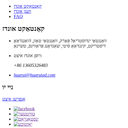
קאָנטאַקט אונדז
וועגן אונדז
FAQ
קאָנטאַקט אונדז
וואַנגטאַי ינדוסטריאַל פּאַרק, וואַנגטאַי טאַון, הואַנגדאַאָ
דיסטריקט, קינגדאַאָ סיטי, שאַנדאָנג פּראַווינס, טשיינאַ
רופן אונדז איצט:
+86 13605326483
huarui@huaruiqd.com
גיי יו
אָנפרעג איצט