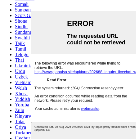
Somali
Samoan
Scots Gaelic
Shona
Sindhi
Sundanese
Swahili
Tajik
Tamil
Telugu
Thai
Ukrainian
Urdu
Uzbek
Vietnamese
Welsh
Xhosa
Yiddish
Yoruba
Zulu
Kinyarwanda
Tatar
Oriya
Turkmen
Uyghur