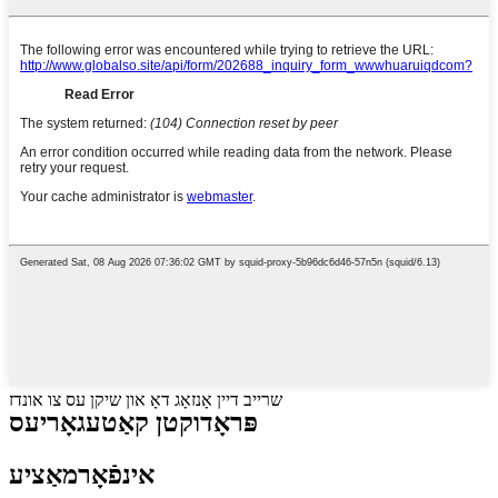
שרייב דיין אָנזאָג דאָ און שיקן עס צו אונדז
פּראָדוקטן קאַטעגאָריעס
אינפֿאָרמאַציע