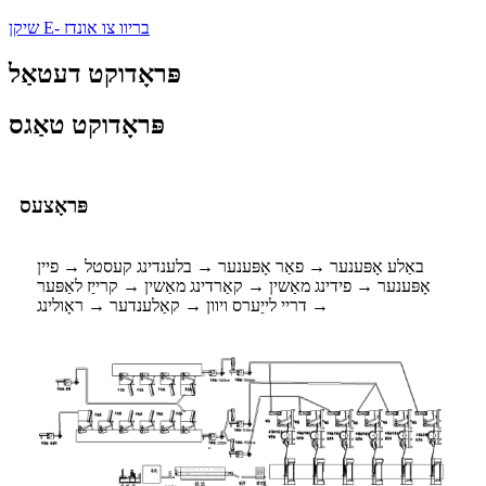
שיקן E- בריוו צו אונדז
פּראָדוקט דעטאַל
פּראָדוקט טאַגס
פּראָצעס
באַלע אָפּענער → פאַר אָפּענער → בלענדינג קעסטל → פיין
אָפּענער → פידינג מאַשין → קאַרדינג מאַשין → קרייַז לאַפּער
→ דריי לייַערס ויוון → קאַלענדער → ראָולינג