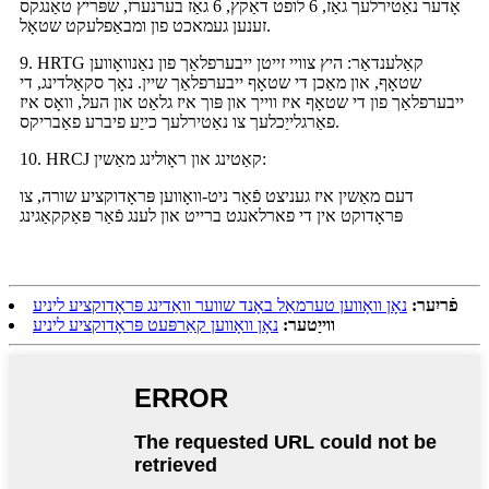
אָדער נאַטירלעך גאַז, 6 לופט דאַקץ, 6 גאַז בערנערז, שפּריץ טאַנגקס
זענען געמאכט פון ומבאַפלעקט שטאָל.
9. HRTG קאַלענדאַר: היץ צוויי זייטן ייבערפלאַך פון נאַנוואָווען
שטאָף, און מאַכן די שטאָף ייבערפלאַך שיין. נאָך סקאַלדינג, די
ייבערפלאַך פון די שטאָף איז ווייך און פּוך איז גלאַט און העל, וואָס איז
פאַרגלייַכלעך צו נאַטירלעך כייַע פיברע פאַבריקס.
10. HRCJ קאַטינג און ראָולינג מאַשין:
דעם מאַשין איז געניצט פֿאַר ניט-וואָווען פּראָדוקציע שורה, צו
פּראָדוקט אין די פארלאנגט ברייט און לענג פֿאַר פּאַקקאַגינג
פֿריִער:
נאָן וואָווען טערמאַל באָנד שווער וואַדינג פּראָדוקציע ליניע
ווייַטער:
נאָן וואָווען קאַרפּעט פּראָדוקציע ליניע