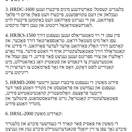
3. HRDC-1600 בלענדינג קעסטל: פאַרשידענע מינים פייבערז זענען
געבלאזן אין דעם עקוויפּמענט, פייבערז וועט פאַלן אַרום די פלאַך
פאָרהאַנג, און די גענייגט פאָרהאַנג וועט באַקומען פייבערז לויט
לאַנדזשאַטודאַנאַל ריכטונג און געבן דיפּלי מיקסינג.
4. HRJKS-1500 פיין עפן: די רוי מאַטעריאַלס זענען געעפנט דורך
עפן וואַל מיט מעטאַל דראָט, טראַנספּאָרטאַד דורך פאָכער, און
קאָרמען דורך האָלץ פאָרהאַנג אָדער לעדער פאָרהאַנג. די פידינג איז
קאַנטראָולד דורך פאָטאָעלעקטריק אויף די וואַטע פידער. צוויי נאָרע
ראָולערז און צוויי ספּרינגס זענען געניצט פֿאַר פידינג. די עפן זעמל איז
אונטערטעניק צו דינאַמיש און סטאַטיק וואָג באַהאַנדלונג, מיט
קאַנווייינג לופט דאַקט, וואָס איז גאָר פֿאַרמאַכט צו רעדוצירן די
רייניקונג צייט
5. HRMD-2000 פידינג מאַשין: די געעפנט פייבערז זענען ווייַטער
געעפנט און געמישט און פּראַסעסט אין מונדיר וואַטע פֿאַר דער
ווייַטער פּראָצעס. וואָלומעטריק קוואַנטיטאַטיווע פידינג,
פאָטאָעלעקטריק קאָנטראָל, גרינג אַדזשאַסטמאַנט, פּינטלעך און
מונדיר וואַטע פידינג.
6. HRSL-2000 קאַרדינג מאַשין:
די מאַשין איז פּאַסיק פֿאַר קאַרד די כעמישער פיברע און בלענדיד
פיברע נאָך עפן צו זיין יוואַנלי פונאנדערגעטיילט פיברע נעץ און געניצט