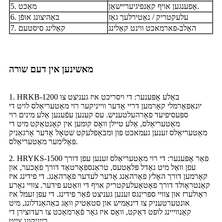
אָפענגען אויף קאַנפיגיעריישאַן.
5. מאַכט
עלעקטריק / נאַטירלעך גאַז
6. באַהיצונג אופֿן
האַלב-פארמאכט ווינט קאַלינג
7. קאַלינג סיסטעם
מאשינען אין דעם שורה
1. HRKB-1200 באַלע אָפּענער: די ויסריכט איז געניצט צו
יונאַפאָרמלי קאָרמען דריי אָדער ווייניקער רוי מאַטעריאַלס לויט די
ספּעסיפיעד פאַרהעלטעניש. עס קענען עפֿענען אַלע מינים רוי
מאַטעריאַלס, אַלע טיילן וואָס קומען אין קאָנטאַקט מיט די
מאַטעריאַלס זענען געמאכט פון ומבאַפלעקט שטאָל אָדער אָרגאַניק
פּאָלימער מאַטעריאַלס.
2. HRYKS-1500 פאַר אָפּענער: די רוי מאַטעריאַלס זענען עפן דורך
עפן וואַל מיט נאָדל פּלאַטעס, טראַנספּאָרטאַד דורך פאָכער, און
קאָרמען דורך האָלץ פאָרהאַנג אָדער לעדער פאָרהאַנג. די פידינג איז
קאַנטראָולד דורך פאָטאָעלעקטריק אויף די וואַטע פידער. צוויי נאָרע
ראָולערז און צוויי ספּרינגס זענען געניצט פֿאַר פידינג. די עפן זעמל איז
אונטערטעניק צו דינאַמיש און סטאַטיק וואָג באַהאַנדלונג, מיט
קאַנווייינג לופט דאַקט, וואָס איז גאָר פֿאַרמאַכט צו רעדוצירן די
רייניקונג צייט