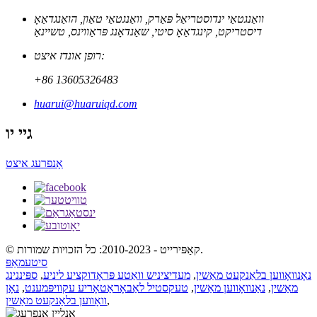
וואַנגטאַי ינדוסטריאַל פּאַרק, וואַנגטאַי טאַון, הואַנגדאַאָ
דיסטריקט, קינגדאַאָ סיטי, שאַנדאָנג פּראַווינס, טשיינאַ
רופן אונדז איצט:
+86 13605326483
huarui@huaruiqd.com
גיי יו
אָנפרעג איצט
© קאַפּירייט - 2010-2023: כל הזכויות שמורות.
סיטעמאַפּ
נאָנוואָווען בלאַנקעט מאַשין
,
מעדיציניש וואַטע פּראָדוקציע ליניע
,
ספּיננינג
מאַשין
,
נאַנוואָווען מאַשין
,
טעקסטיל לאַבאָראַטאָריע עקוויפּמענט
,
נאָן
,
וואָווען בלאַנקעט מאַשין