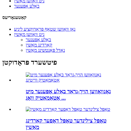
ניט וואָווען מאַשין
באַלע אָפּענער
קאַטעגאָריעס
נאָן וואָווען שטאָף פּראָדוקציע ליניע
ניט וואָווען מאַשין
באַלע אָפּענער
קאַרדינג מאַשין
נאָדל פּאַנטשינג מאַשין
פיטשערד פּראָדוקטן
נאָנוואָווען הויך-גראַד באַלע אָפּענער מיט
אָטאַמאַטיק וואָג ...
טאָפּל צילינדער טאָפּל דאָפער קאַרדינג
מאַשין