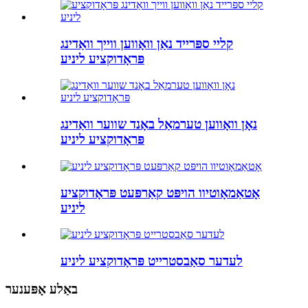
קליי ספּרייד נאַן וואָווען ווייך וואַדינג
פּראָדוקציע ליניע
נאָן וואָווען טערמאַל באָנד שווער וואַדינג
פּראָדוקציע ליניע
אָטאַמאָוטיוו הויפּט קאַרפּעט פּראָדוקציע
ליניע
לעדער סאַבסטרייט פּראָדוקציע ליניע
באַלע אָפּענער