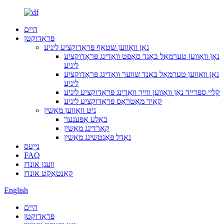
היים
פּראָדוקטן
נאָן וואָווען שטאָף פּראָדוקציע ליניע
נאָן וואָווען טערמאַל באָנד סאָפט וואַדינג פּראָדוקציע
ליניע
נאָן וואָווען טערמאַל באָנד שווער וואַדינג פּראָדוקציע
ליניע
קליי ספּרייד נאַן וואָווען ווייך וואַדינג פּראָדוקציע ליניע
קאָיר מאַטראַס פּראָדוקציע ליניע
ניט וואָווען מאַשין
באַלע אָפּענער
קאַרדינג מאַשין
נאָדל פּאַנטשינג מאַשין
נייַעס
FAQ
וועגן אונדז
קאָנטאַקט אונדז
English
היים
פּראָדוקטן