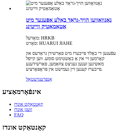
נאָנוואָווען הויך-גראַד באַלע אָפּענער מיט
אָטאַמאַטיק ווייטינג
מאָדעל: HRKB
סאָרט: HUARUI JIAHE
עפֿענען די באַלד פייבערז מיט פאַרשידן גראַדעס און
קאָרמען זיי אין אַ באַשטימט סומע. ווען קייפל
מאשינען זענען געניצט צוזאַמען, פאַרשידענע
פייבערז קענען זיין געמישט אין פּראָפּאָרציע.
אָנפרעג
דעטאַל
אינפֿאָרמאַציע
קאָנטאַקט אונדז
וועגן אונדז
FAQ
קאָנטאַקט אונדז