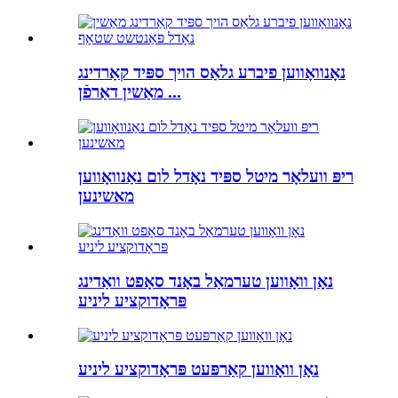
נאָנוואָווען פיברע גלאַס הויך ספּיד קאַרדינג
מאַשין דאַרפֿן ...
ריפּ וועלאָר מיטל ספּיד נאָדל לום נאַנוואָווען
מאשינען
נאָן וואָווען טערמאַל באָנד סאָפט וואַדינג
פּראָדוקציע ליניע
נאָן וואָווען קאַרפּעט פּראָדוקציע ליניע