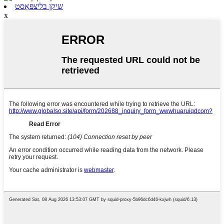
שיקן בליצפּאָסט
x