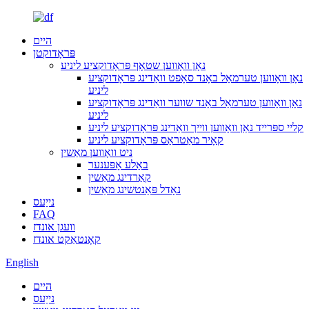
היים
פּראָדוקטן
נאָן וואָווען שטאָף פּראָדוקציע ליניע
נאָן וואָווען טערמאַל באָנד סאָפט וואַדינג פּראָדוקציע
ליניע
נאָן וואָווען טערמאַל באָנד שווער וואַדינג פּראָדוקציע
ליניע
קליי ספּרייד נאַן וואָווען ווייך וואַדינג פּראָדוקציע ליניע
קאָיר מאַטראַס פּראָדוקציע ליניע
ניט וואָווען מאַשין
באַלע אָפּענער
קאַרדינג מאַשין
נאָדל פּאַנטשינג מאַשין
נייַעס
FAQ
וועגן אונדז
קאָנטאַקט אונדז
English
היים
נייַעס