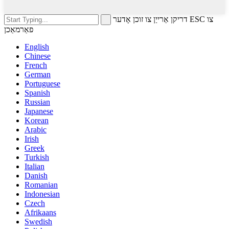
דריקן אַרייַן צו זוכן אָדער ESC צו
פאַרמאַכן
English
Chinese
French
German
Portuguese
Spanish
Russian
Japanese
Korean
Arabic
Irish
Greek
Turkish
Italian
Danish
Romanian
Indonesian
Czech
Afrikaans
Swedish