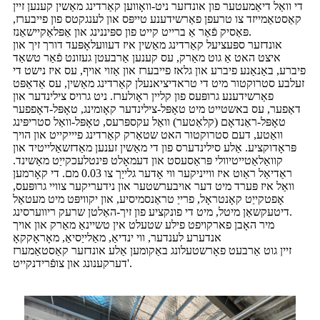
די וואַל דיאַמעטער פון אונדזער ניט-וואָווען קאַרדינג מאַשין קענען זיין
קאַסטאַמייזד צו טרעפן פאַרשידענע טייפּס און לענגקטס פון פייבערז,
פּאַסיק פֿאַר אַ ברייט קייט פון ספּיננינג און אַפּלאַקיישאַנז.
אונדזער ספּעציעל קאַרדינג מאַשין איז דעוועלאָפּעד דורך זיך און
איצט האט אַ גוט מאַרק, עס קענען אַרבעטן געזונט פֿאַר טשאַד
פיברע, באַנאַנע פיברע און גלאז פייבערז און אַזוי אויף, עס איז נישט די
זעלבע סטרוקטור מיט די טראדיציאנעלן קאַרדינג מאַשין, עס אַדאַפּט
פאַרשידענע גרופּעס פון קליין ראָולערז. ניט גרויס צילינדער און
דאַפער, עס באשטייט מיט טאָפּל-צילינדער קאָומינג, טאָפּל-דאָפפער
טאָפּל-ראַנדאָם (קלאַטער) וואַל עקספּרעס, טאָפּל-וואַל סטריפּינג
וואַטע, דעם סטרוקטור האט שטאַרק קאַרדינג פיייקייט און הויך
פּראָדוקציע. אַלע סילינדערס פון די מאַשין זענען מאַדזשאַלייטיד און
קוואַלאַטייטיוולי פּראַסעסט און דעמאָלט פּינטלעכקייַט מאַשינד.
ראַדיאַל ראַוט איז ווייניקער ווי אָדער גלייַך צו 0.03 מם. די קאָרמען
וואַל איז פּערד מיט דער אויבערשטער און נידעריקער צוויי גרופּעס,
אָפטקייַט קאָנטראָל, פרייַ טראַנסמיסיע, און יקוויפּט מיט מעטאַל
דיטעקשאַן מיטל, מיט די פונקציע פון ​​זיך-האַלטן שרעק ריווערסינג.
מיר האָבן פארקויפט פילע שטעלט אין טשיינאַ מאַרק און אויך
אנדערע לענדער, ווי ינדיאַ, מאַלייַסיאַ, מאָראָקקאָ
זיין גוט אַרבעט פאָרשטעלונג באַקומען אַלע אונדזער קאַסטאַמערז
'דערקענונג און צופֿרידנקייט.