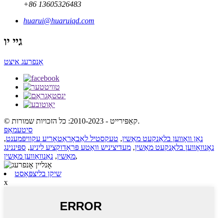
+86 13605326483
huarui@huaruiqd.com
גיי יו
אָנפרעג איצט
© קאַפּירייט - 2010-2023: כל הזכויות שמורות.
סיטעמאַפּ
נאָן וואָווען בלאַנקעט מאַשין
,
טעקסטיל לאַבאָראַטאָריע עקוויפּמענט
,
נאָנוואָווען בלאַנקעט מאַשין
,
מעדיציניש וואַטע פּראָדוקציע ליניע
,
ספּיננינג
,
מאַשין
,
נאַנוואָווען מאַשין
שיקן בליצפּאָסט
x