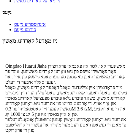
ניו מאָדעל קאַרדינג מאַשין
נייַעס
אינדוסטריע נייַעס
פירמע נייַעס
ניו מאָדעל קאַרדינג מאַשין
Qingdao Huarui Jiahe מאַשינערי קאָו, לטד איז פאַכמאַן פּראָדוצירן
פֿאַר פאַרשידן טייפּס פון ניט וואָווען קאַרדינג מאשינען. אונדזער
קאַרדינג מאשינען האָבן באקומען סע סערטאַפאַקיישאַן פון אי.יו. און
זענען סאָלד איבער די וועלט.
מיר פּראָדוצירן איין צילינדער טאָפּל דאַפער קאַרדינג מאַשין, טאָפּל
צילינדער טאָפּל דאַפער קאַרדינג מאַשין, טאָפּל צילינדער הויך גיכקייַט
קאַרדינג מאַשין, טשאַד פיברע גלאז פיברע ספּעציעל קאַרדינג מאַשין
און אַזוי אויף. די אַרבעט ברייט פון אונדזער ניט-וואָווען קאַרדינג
מאַשין קענען זיין קאַסטאַמייזד פון 0.3M צו 3.6M, און די פּראָדוקציע
פון ​​​​אַ איין מאַשין איז פון 5 קג צו 1000 קג.
אונדזער ניט-וואָווען קאַרדינג מאַשין קענען צושטעלן אַוטאָ-לעוועלער
צו מאַכן די געשאפן וואַטע וועב מער מונדיר און ענשור די קוואַליטעט
פון די פּראָדוקט;