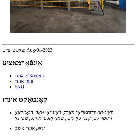
פּאָסטן צייט: Aug-01-2023
אינפֿאָרמאַציע
קאָנטאַקט אונדז
וועגן אונדז
FAQ
קאָנטאַקט אונדז
וואַנגטאַי ינדוסטריאַל פּאַרק, וואַנגטאַי טאַון, הואַנגדאַאָ
דיסטריקט, קינגדאַאָ סיטי, שאַנדאָנג פּראַווינס, טשיינאַ
רופן אונדז איצט: